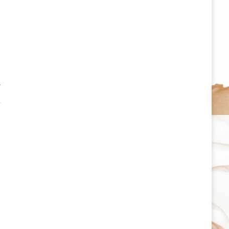
だ
普
ト